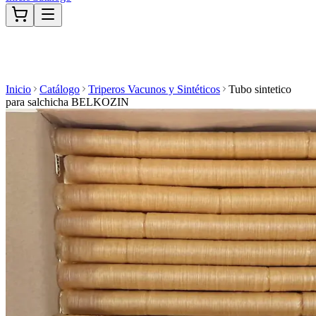
Inicio
Catálogo
Triperos Vacunos y Sintéticos
Tubo sintetico
para salchicha BELKOZIN