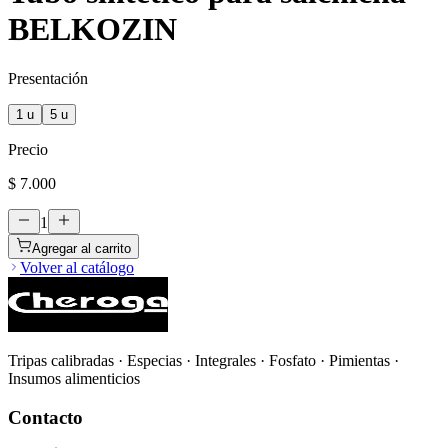
BELKOZIN
Presentación
1 u
5 u
Precio
$ 7.000
1
Agregar al carrito
Volver al catálogo
Tripas calibradas · Especias · Integrales · Fosfato · Pimientas ·
Insumos alimenticios
Contacto