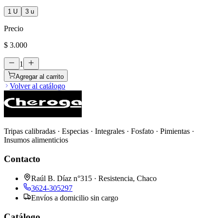
1 U
3 u
Precio
$ 3.000
1
Agregar al carrito
Volver al catálogo
Tripas calibradas · Especias · Integrales · Fosfato · Pimientas ·
Insumos alimenticios
Contacto
Raúl B. Díaz n°315 · Resistencia, Chaco
3624-305297
Envíos a domicilio sin cargo
Catálogo